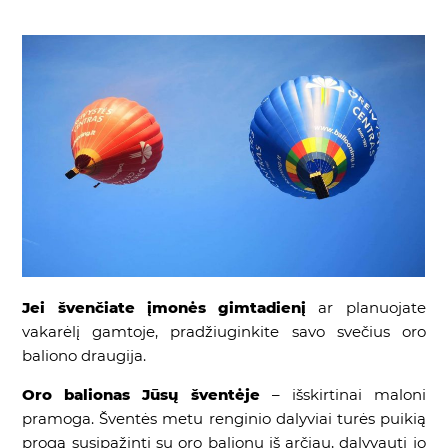
Jei švenčiate įmonės gimtadienį
ar planuojate
vakarėlį gamtoje, pradžiuginkite savo svečius oro
baliono draugija.
Oro balionas Jūsų šventėje
– išskirtinai maloni
pramoga. Šventės metu renginio dalyviai turės puikią
progą susipažinti su oro balionu iš arčiau, dalyvauti jo