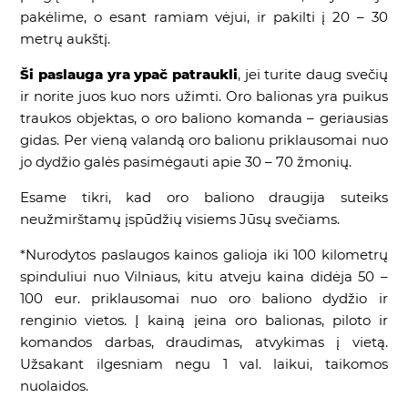
pakėlime, o esant ramiam vėjui, ir pakilti į 20 – 30
metrų aukštį.
Ši paslauga yra ypač patraukli
, jei turite daug svečių
ir norite juos kuo nors užimti. Oro balionas yra puikus
traukos objektas, o oro baliono komanda – geriausias
gidas. Per vieną valandą oro balionu priklausomai nuo
jo dydžio galės pasimėgauti apie 30 – 70 žmonių.
Esame tikri, kad oro baliono draugija suteiks
neužmirštamų įspūdžių visiems Jūsų svečiams.
*Nurodytos paslaugos kainos galioja iki 100 kilometrų
spinduliui nuo Vilniaus, kitu atveju kaina didėja 50 –
100 eur. priklausomai nuo oro baliono dydžio ir
renginio vietos. Į kainą įeina oro balionas, piloto ir
komandos darbas, draudimas, atvykimas į vietą.
Užsakant ilgesniam negu 1 val. laikui, taikomos
nuolaidos.