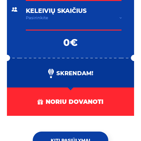
KELEIVIŲ SKAIČIUS
0€
SKRENDAM!
NORIU DOVANOTI
KITI PASIŪLYMAI