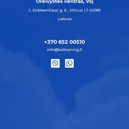
Oreivystės centras, Všį
J. Dobkevičiaus g. 6 , Vilnius LT-02189
Lietuva
+370 652 00510
info@ballooning.lt