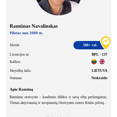
Ramūnas Navalinskas
Pilotas nuo 2008 m.
Skrida
500+ val.
Licencijos nr.
BPL - 137
Kalbos:
Skrydžių šalis:
LIETUVA
Statusas:
Neskraido
Apie Ramūną
Ramūnui oreivystė – kasdienis iššūkis ir savų ribų peržengimas.
Vienas aktyviausių ir stropiausių Oreivystės centro Klubo pilotų
...