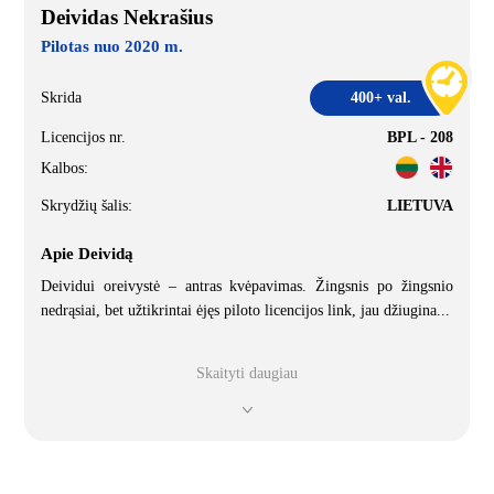
Deividas Nekrašius
Pilotas nuo 2020 m.
Skrida
400+ val.
Licencijos nr.
BPL - 208
Kalbos:
Skrydžių šalis:
LIETUVA
Apie Deividą
Deividui oreivystė – antras kvėpavimas. Žingsnis po žingsnio
nedrąsiai, bet užtikrintai ėjęs piloto licencijos link, jau džiugina
...
Skaityti daugiau