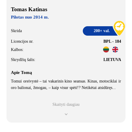
Tomas Katinas
Pilotas nuo 2014 m.
Skrida
200+ val.
Licencijos nr.
BPL - 184
Kalbos:
Skrydžių šalis:
LIETUVA
Apie Tomą
Tomui oreivystė – tai vakarinis kino seansas. Kinas, motociklai ir
oro balionai, žmogau, – kaip visur spėti!? Netikėtai atsidūręs
...
Skaityti daugiau