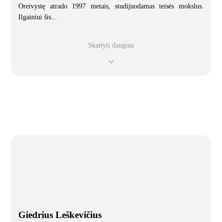
Oreivystę atrado 1997 metais, studijuodamas teisės mokslus.
Ilgainiui šis
...
Skaityti daugiau
Giedrius Leškevičius