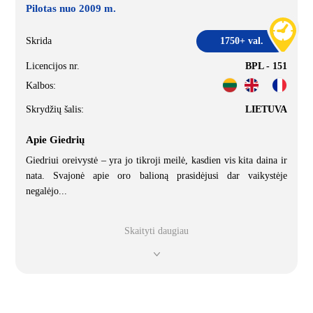
Pilotas nuo 2009 m.
Skrida
1750+ val.
Licencijos nr.
BPL - 151
Kalbos:
Skrydžių šalis:
LIETUVA
Apie Giedrių
Giedriui oreivystė – yra jo tikroji meilė, kasdien vis kita daina ir
nata. Svajonė apie oro balioną prasidėjusi dar vaikystėje
negalėjo
...
Skaityti daugiau