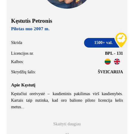
Kęstutis Petronis
Pilotas nuo 2007 m.
Skrida
1500+ val.
Licencijos nr.
BPL - 131
Kalbos:
Skrydžių šalis:
ŠVEICARIJA
Apie Kęstutį
Kęstučiui oreivystė – kasdieninis pakilimas virš kasdienybės.
Kartais taip nutinka, kad oro baliono piloto licencija kelis
metus
...
Skaityti daugiau