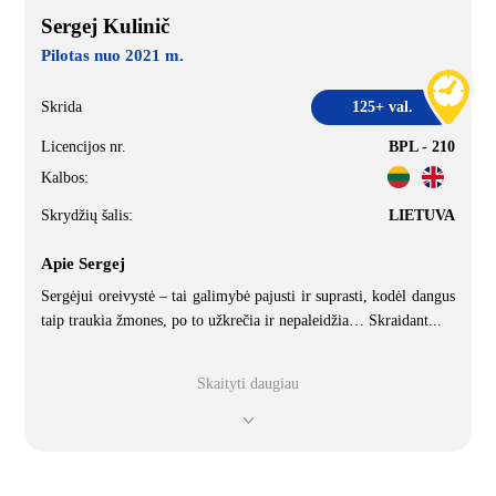
Sergej Kulinič
Pilotas nuo 2021 m.
Skrida
125+ val.
Licencijos nr.
BPL - 210
Kalbos:
Skrydžių šalis:
LIETUVA
Apie Sergej
Sergėjui oreivystė – tai galimybė pajusti ir suprasti, kodėl dangus
taip traukia žmones, po to užkrečia ir nepaleidžia… Skraidant
...
Skaityti daugiau