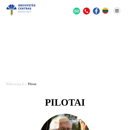
Ballooning.lt
Pilotai
PILOTAI