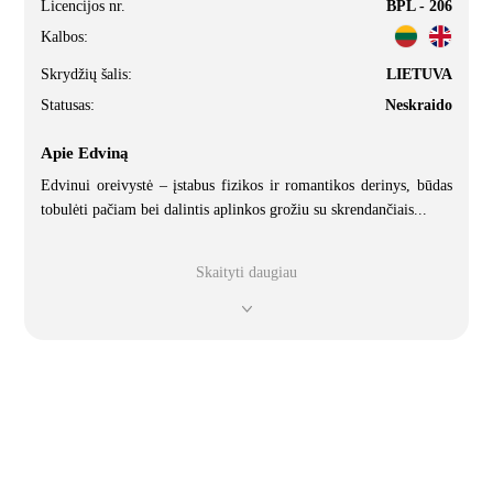
Licencijos nr.
BPL - 206
Kalbos:
Skrydžių šalis:
LIETUVA
Statusas:
Neskraido
Apie Edviną
Edvinui oreivystė – įstabus fizikos ir romantikos derinys, būdas
tobulėti pačiam bei dalintis aplinkos grožiu su skrendančiais
...
Skaityti daugiau