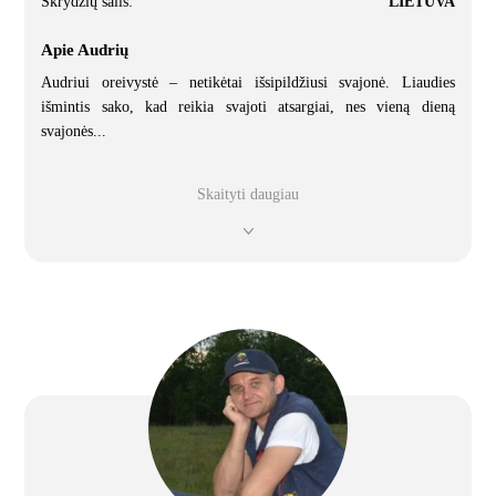
Skrydžių šalis:
LIETUVA
Apie Audrių
Audriui oreivystė – netikėtai išsipildžiusi svajonė. Liaudies
išmintis sako, kad reikia svajoti atsargiai, nes vieną dieną
svajonės
...
Skaityti daugiau