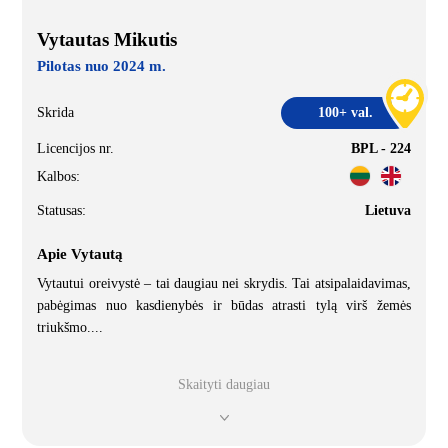
Vytautas Mikutis
Pilotas nuo 2024 m.
Skrida
100+ val.
Licencijos nr.
BPL - 224
Kalbos:
Statusas:
Lietuva
Apie Vytautą
Vytautui oreivystė – tai daugiau nei skrydis. Tai atsipalaidavimas,
pabėgimas nuo kasdienybės ir būdas atrasti tylą virš žemės
triukšmo.
...
Skaityti daugiau