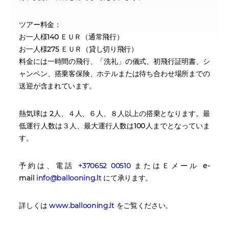
ツアー料金：
お一人様140 ＥＵＲ（通常飛行）
お一人様275 ＥＵＲ（貸し切り飛行）
料金には一時間の飛行、「洗礼」の儀式、初飛行証明書、シ
ャンペン、搭乗客保険、ホテルまたは待ち合わせ場所までの
送迎が含まれています。
熱気球は 2人、４人、６人、８人以上の搭乗となります。最
低運行人数は３人、最大運行人数は100人までとなっていま
す。
予約は、電話
+370652 00510
またはＥメール e-
mail
info@ballooning.lt
にて承ります。
詳しくは
www.ballooning.lt
をご覧ください。