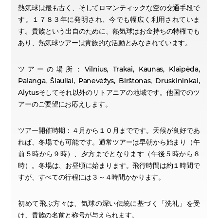
熱気球は最も古く、そしてロマンティックな空の交通手段で
す。１７８３年に発明され、今でも幅広く利用されていま
す。貴族という出自のために、熱気球はお金持ちの特権でも
あり、熱気球ツアーは貴族的な活動とみなされています。
ツアーの場所：Vilnius, Trakai, Kaunas, Klaipėda,
Palanga, Šiauliai, Panevėžys, Birštonas, Druskininkai,
Alytusそしてそれ以外のリトアニアの地域です。他国でのツ
アーのご要望にお応えします。
ツアー開催時期：４月から１０月までです。天候が良好であ
れば、冬場でも可能です。通常ツアーは早朝から始まり（午
前５時から９時）、夕方までとなります（午後５時から８
時）。冬場は、お昼頃に始まります。飛行時間は約１時間で
すが、すべての行程には３～４時間かかります。
初めて飛ぶ方々は、気球の深い伝統に基づく「洗礼」を受
け、貴族の名前と称号が与えられます。