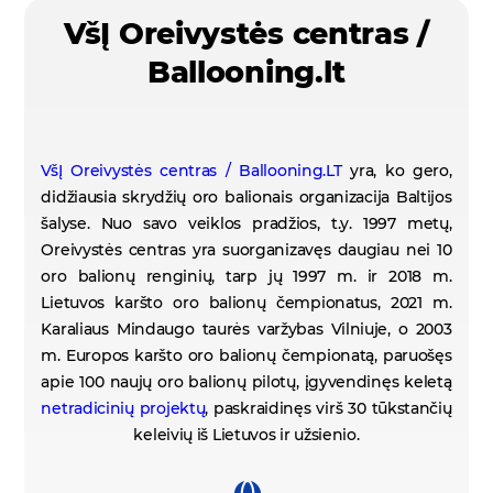
VšĮ Oreivystės centras /
Ballooning.lt
VšĮ Oreivystės centras / Ballooning.LT
yra, ko gero,
didžiausia skrydžių oro balionais organizacija Baltijos
šalyse. Nuo savo veiklos pradžios, t.y. 1997 metų,
Oreivystės centras yra suorganizavęs daugiau nei 10
oro balionų renginių, tarp jų 1997 m. ir 2018 m.
Lietuvos karšto oro balionų čempionatus, 2021 m.
Karaliaus Mindaugo taurės varžybas Vilniuje, o 2003
m. Europos karšto oro balionų čempionatą, paruošęs
apie 100 naujų oro balionų pilotų, įgyvendinęs keletą
netradicinių projektų
, paskraidinęs virš 30 tūkstančių
keleivių iš Lietuvos ir užsienio.