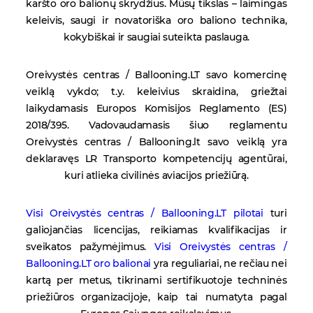
karšto oro balionų skrydžius. Mūsų tikslas – laimingas
keleivis, saugi ir novatoriška oro baliono technika,
kokybiškai ir saugiai suteikta paslauga.
Oreivystės centras / Ballooning.LT savo komercinę
veiklą vykdo; t.y. keleivius skraidina, griežtai
laikydamasis Europos Komisijos Reglamento (ES)
2018/395. Vadovaudamasis šiuo reglamentu
Oreivystės centras / Ballooning.lt savo veiklą yra
deklaravęs LR Transporto kompetencijų agentūrai,
kuri atlieka civilinės aviacijos priežiūrą.
Visi Oreivystės centras / Ballooning.LT pilotai
turi
galiojančias licencijas, reikiamas kvalifikacijas ir
sveikatos pažymėjimus.
Visi Oreivystės centras /
Ballooning.LT oro balionai
yra reguliariai, ne rečiau nei
kartą per metus, tikrinami sertifikuotoje techninės
priežiūros organizacijoje, kaip tai numatyta pagal