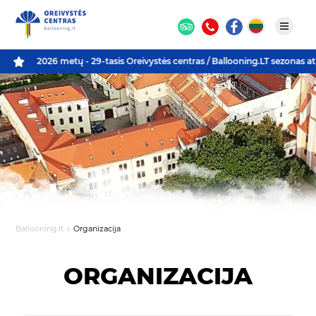
2026 metų - 29-tasis Oreivystės centras / Ballooning.LT sezonas at
Ballooning.lt
Organizacija
ORGANIZACIJA