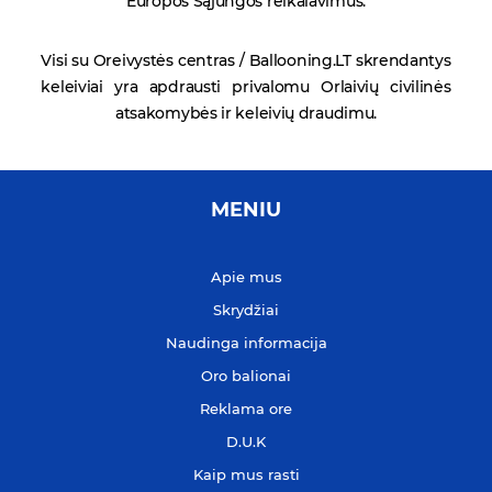
Europos Sąjungos reikalavimus.
Visi su Oreivystės centras / Ballooning.LT skrendantys
keleiviai yra apdrausti privalomu Orlaivių civilinės
atsakomybės ir keleivių draudimu.
MENIU
Apie mus
Skrydžiai
Naudinga informacija
Oro balionai
Reklama ore
D.U.K
Kaip mus rasti