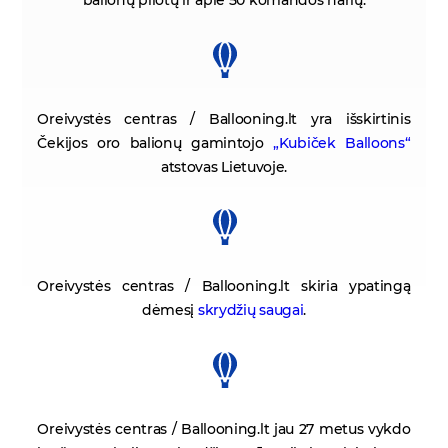
balionų pilotų ir apie 50 komandos narių.
Oreivystės centras / Ballooning.lt
yra išskirtinis
Čekijos oro balionų gamintojo
„Kubiček Balloons“
atstovas Lietuvoje.
Oreivystės centras / Ballooning.lt
skiria ypatingą
dėmesį
skrydžių saugai
.
Oreivystės centras / Ballooning.lt
jau 27 metus vykdo