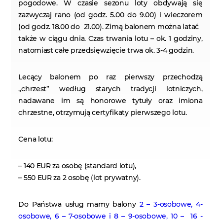
pogodowe. W czasie sezonu loty obdywają się
zazwyczaj rano (od godz. 5.00 do 9.00) i wieczorem
(od godz. 18.00 do 21.00). Zimą balonem można latać
także w ciągu dnia. Czas trwania lotu – ok. 1 godziny,
natomiast całe przedsięwzięcie trwa ok. 3-4 godzin.
Lecący balonem po raz pierwszy
przechodzą
„chrzest” według starych tradycji lotniczych,
nadawane im są honorowe tytuły oraz imiona
chrzestne, otrzymują certyfikaty pierwszego lotu.
Cena lotu:
–
140 EUR za osobę
(standard lotu),
–
550 EUR za 2 osobę
(lot prywatny).
Do Państwa usług
mamy balony
2 – 3-osobowe, 4-
osobowe, 6 – 7-osobowe i 8 – 9-osobowe, 10 – 16
-