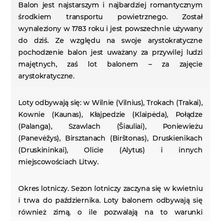
Balon
jest najstarszym i najbardziej romantycznym
środkiem transportu powietrznego. Został
wynaleziony w 1783 roku i jest powszechnie używany
do dziś. Ze względu na swoje arystokratyczne
pochodzenie balon jest uważany za przywilej ludzi
majętnych, zaś lot balonem – za zajęcie
arystokratyczne.
Loty odbywają się:
w Wilnie (Vilnius), Trokach (Trakai),
Kownie (Kaunas), Kłajpedzie (Klaipėda), Połądze
(Palanga), Szawlach (Šiauliai), Poniewieżu
(Panevėžys), Birsztanach (Birštonas), Druskienikach
(Druskininkai), Olicie (Alytus) i innych
miejscowościach Litwy.
Okres lotniczy.
Sezon lotniczy zaczyna się w kwietniu
i trwa do października. Loty balonem odbywają się
również zimą, o ile pozwalają na to warunki