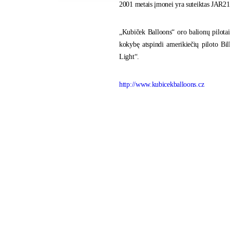
2001 metais įmonei yra suteiktas JAR21 
„Kubiček Balloons“ oro balionų pilotai
kokybę atspindi amerikiečių piloto Bi
Light“.
http://www.kubicekballoons.cz