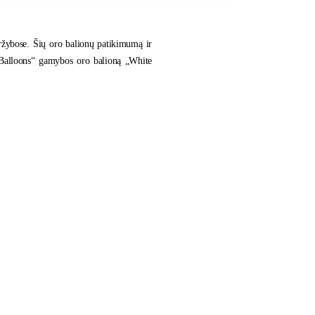
aržybose. Šių oro balionų patikimumą ir
k Balloons“ gamybos oro balioną „White