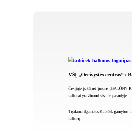
VŠĮ „Oreivystės centras“ / B
Čekijoje įsikūrusi įmonė „BALÓNY KUB
balionai yra žinomi visame pasaulyje.
Tęsdama ilgametes Kubiček gamybos tradi
balionų.