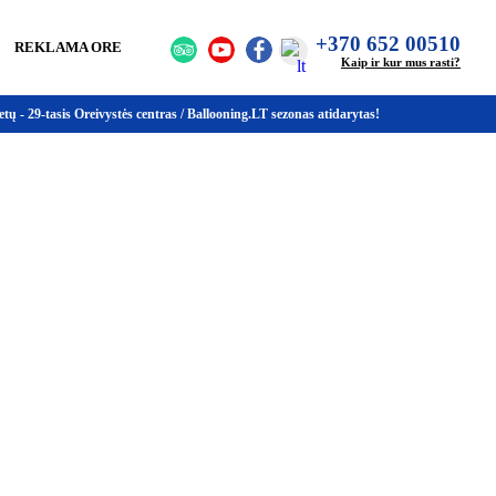
+370 652 00510
REKLAMA ORE
Kaip ir kur mus rasti?
 - 29-tasis Oreivystės centras / Ballooning.LT sezonas atidarytas!