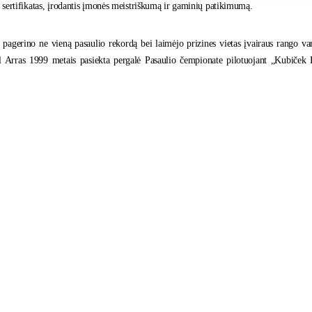
sertifikatas, įrodantis įmonės meistriškumą ir gaminių patikimumą.
 pagerino ne vieną pasaulio rekordą bei laimėjo prizines vietas įvairaus rango v
ll Arras 1999 metais pasiekta pergalė Pasaulio čempionate pilotuojant „Kubiče