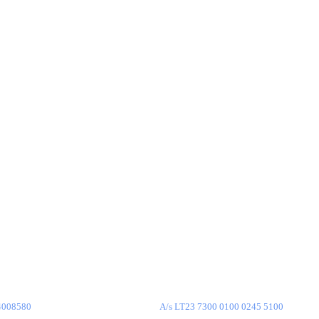
INFORMACIJA
KONTAKTAI
Oreivystės centras, Všį
ka
J. Dobkevičiaus g. 6 , Vilnius LT-02189
os
Lietuva
+370 652 00510
MO BŪDAI
info@ballooning.lt
4008580
A/s LT23 7300 0100 0245 5100