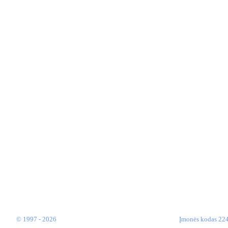
MENIU
TEISINĖ 
Apie mus
Privatumo politi
Skrydžiai
Slapukų politika
Naudinga informacija
Bendrosios sąlyg
Oro balionai
Reklama ore
D.U.K
APMOKĖJI
Kaip mus rasti
© 1997 - 2026
Įmonės kodas 22