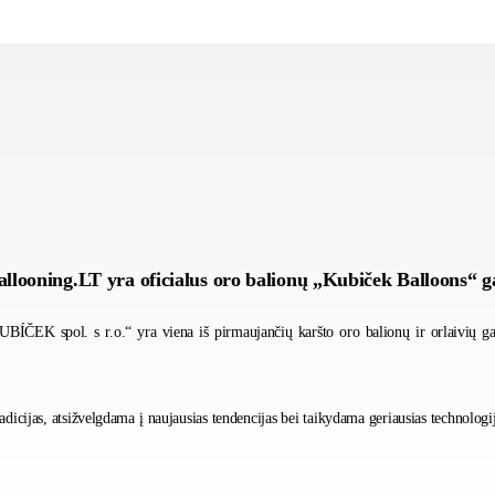
allooning.LT yra oficialus oro balionų „Kubiček Balloons“ g
ÍČEK spol. s r.o.“ yra viena iš pirmaujančių karšto oro balionų ir orlaivių g
cijas, atsižvelgdama į naujausias tendencijas bei taikydama geriausias technologi