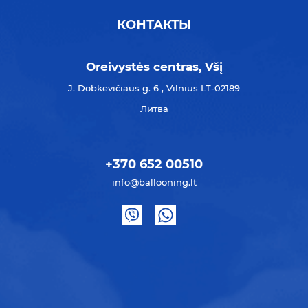
КОНТАКТЫ
Oreivystės centras, Všį
J. Dobkevičiaus g. 6 , Vilnius LT-02189
Литва
+370 652 00510
info@ballooning.lt