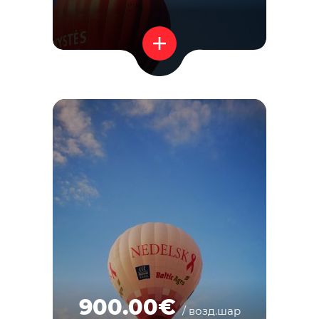
900.00€
/ возд.шар