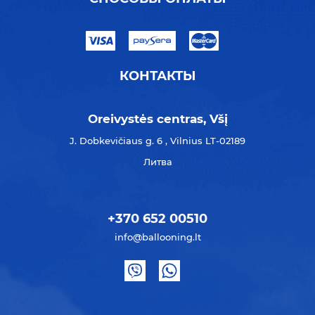
КОНТАКТЫ
Oreivystės centras, Všį
J. Dobkevičiaus g. 6 , Vilnius LT-02189
Литва
+370 652 00510
info@ballooning.lt