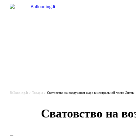
Ballooning.lt
Товары
Сватовство на воздушном шаре в центральной части Литвы
Сватовство на в