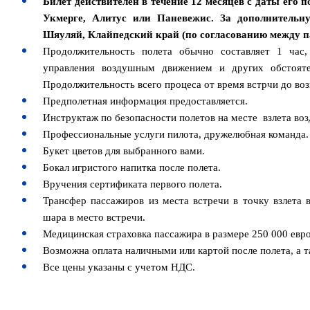
Билет действителен в течение 12 месяцев с даты его 
Укмерге, Алитус или Паневежис. За дополнительну
Шяуляй, Клайпедский край (по согласованию между п
Продолжительность полета обычно составляет 1 час,
управления воздушным движением и других обстояте
Продолжительность всего процеса от время встрчи до воз
Предполетная информация предоставляется.
Инструктаж по безопасности полетов на месте взлета во
Профессиональные услуги пилота, дружелюбная команда.
Букет цветов для выбранного вами.
Бокал игристого напитка после полета.
Вручения сертификата первого полета.
Трансфер пассажиров из места встречи в точку взлета 
шара в место встречи.
Медицинская страховка пассажира в размере 250 000 евро 
Возможна оплата наличными или картой после полета, а т
Все цены указаны с учетом НДС.