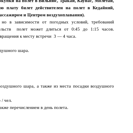
покупки на полет в Вильнюс, Тракай, Каунас, Молетай,
ю плату билет действителен на полет в Кедайняй,
ассажиром и Центром воздухоплавания).
 но в зависимости от погодных условий, требований
льств полет может длиться от 0:45 до 1:15 часов.
вращения к месту встречи 3 — 4 часа.
здушного шара.
воздушного шара, а также из места посадки воздушного
/ чел.
акже перечислением в день полета.