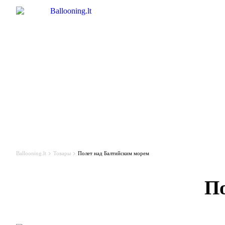
Ballooning.lt
Товары
Полет над Балтийским морем
По