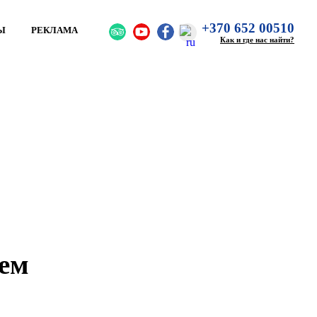
+370 652 00510
Ы
РЕКЛАМА
Как и где нас найти?
рем