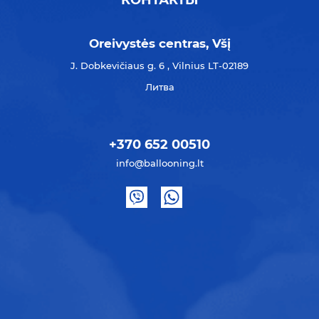
КОНТАКТЫ
Oreivystės centras, Všį
J. Dobkevičiaus g. 6 , Vilnius LT-02189
Литва
+370 652 00510
info@ballooning.lt