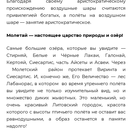
Благодаря своему аристократическому
происхождению воздушные шары считаются
привилегией богатых, а полёты на воздушном
шаре — занятие аристократическое.
Молетай — настоящее царство природы и озёр!
Самые большие озёра, которые вы увидите —
Стирняй, Белые и Чёрные Лакаи, Галонай,
Кертояй, Сиесартис, часть Айсеты и Aсвеи. Через
Молетский район протекает Виринта и
Сиесартис. И, конечно же, Его Величество — лес
Лабанорас, в котором во время утреннего полёта
вы увидите не только изумительный вид, но и
множество диких жывотных. Это маленький, но
очень красивый Литовский городок, красота
которого с высоты птичьего полёта не оставит вас
равнодушными, а образ останется в памяти
надолго!