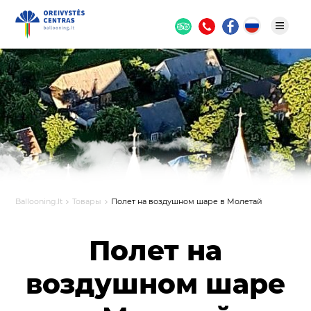
Ballooning.lt
Товары
Полет на воздушном шаре в Молетай
Полет на
воздушном шаре